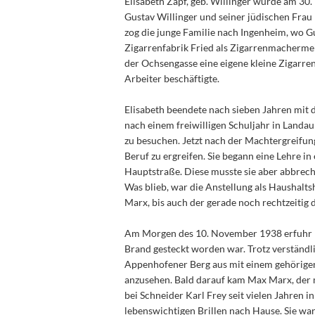
Elisabeth Zapf, geb. Willinger wurde am 30
Gustav Willinger und seiner jüdischen Fra
zog die junge Familie nach Ingenheim, wo Gu
Zigarrenfabrik Fried als Zigarrenmachermei
der Ochsengasse eine eigene kleine Zigarren
Arbeiter beschäftigte.
Elisabeth beendete nach sieben Jahren mit 
nach einem freiwilligen Schuljahr in Landau 
zu besuchen. Jetzt nach der Machtergreifun
Beruf zu ergreifen. Sie begann eine Lehre i
Hauptstraße. Diese musste sie aber abbrec
Was blieb, war die Anstellung als Haushalt
Marx, bis auch der gerade noch rechtzeitig
Am Morgen des 10. November 1938 erfuhr El
Brand gesteckt worden war. Trotz verständl
Appenhofener Berg aus mit einem gehörigen
anzusehen. Bald darauf kam Max Marx, der m
bei Schneider Karl Frey seit vielen Jahren 
lebenswichtigen Brillen nach Hause. Sie wa