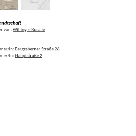
ndtschaft
er von:
Willinger Rosalie
ner/in:
Bergzaberner Straße 26
ner/in:
Hauptstraße 2