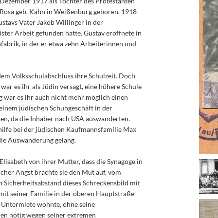
. Dezember 1917 als Tochter des Protestanten
u Rosa geb. Kahn in Weißenburg geboren. 1918
stavs Vater Jakob Willinger in der
ster Arbeit gefunden hatte. Gustav eröffnete in
fabrik, in der er etwa zehn Arbeiterinnen und
dem Volksschulabschluss ihre Schulzeit. Doch
war es ihr als Jüdin versagt, eine höhere Schule
g war es ihr auch nicht mehr möglich einen
n einem jüdischen Schuhgeschäft in der
hen, da die Inhaber nach USA auswanderten.
shilfe bei der jüdischen Kaufmannsfamilie Max
 die Auswanderung gelang.
isabeth von ihrer Mutter, dass die Synagoge in
icher Angst brachte sie den Mut auf, vom
 Sicherheitsabstand dieses Schreckensbild mit
it seiner Familie in der oberen Hauptstraße
in Untermiete wohnte, ohne seine
ren nötig wegen seiner extremen