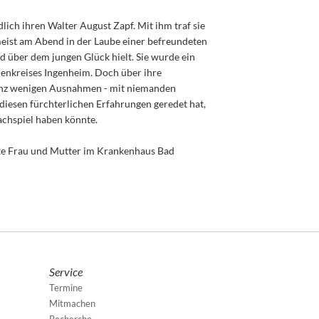
lich ihren Walter August Zapf. Mit ihm traf sie
meist am Abend in der Laube einer befreundeten
nd über dem jungen Glück hielt. Sie wurde ein
uenkreises Ingenheim. Doch über ihre
 ganz wenigen Ausnahmen - mit niemanden
n diesen fürchterlichen Erfahrungen geredet hat,
achspiel haben könnte.
hte Frau und Mutter im Krankenhaus Bad
Service
Termine
Mitmachen