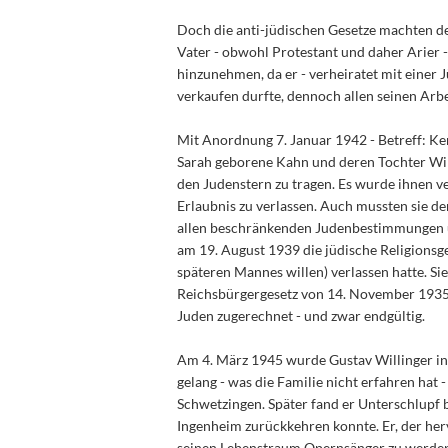
Doch die anti-jüdischen Gesetze machten d
Vater - obwohl Protestant und daher Arier -
hinzunehmen, da er - verheiratet mit einer 
verkaufen durfte, dennoch allen seinen Arb
Mit Anordnung 7. Januar 1942 - Betreff: Ke
Sarah geborene Kahn und deren Tochter Wil
den Judenstern zu tragen. Es wurde ihnen 
Erlaubnis zu verlassen. Auch mussten sie 
allen beschränkenden Judenbestimmungen unt
am 19. August 1939 die jüdische Religionsg
späteren Mannes willen) verlassen hatte. Si
Reichsbürgergesetz von 14. November 1935 
Juden zugerechnet - und zwar endgültig.
Am 4. März 1945 wurde Gustav Willinger ins
gelang - was die Familie nicht erfahren hat -
Schwetzingen. Später fand er Unterschlupf 
Ingenheim zurückkehren konnte. Er, der he
seinen Lebenstraum Opernsänger zu werden