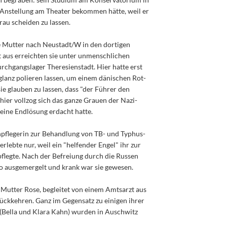
 Anstellung am Theater bekommen hätte, weil er
Frau scheiden zu lassen.
 Mutter nach Neustadt/W in den dortigen
t aus erreichten sie unter unmenschlichen
chgangslager Theresienstadt. Hier hatte erst
glanz polieren lassen, um einem dänischen Rot-
ie glauben zu lassen, dass "der Führer den
hier vollzog sich das ganze Grauen der Nazi-
 eine Endlösung erdacht hatte.
enpflegerin zur Behandlung von TB- und Typhus-
lebte nur, weil ein "helfender Engel" ihr zur
pflegte. Nach der Befreiung durch die Russen
so ausgemergelt und krank war sie gewesen.
 Mutter Rose, begleitet von einem Amtsarzt aus
ückkehren. Ganz im Gegensatz zu einigen ihrer
(Bella und Klara Kahn) wurden in Auschwitz