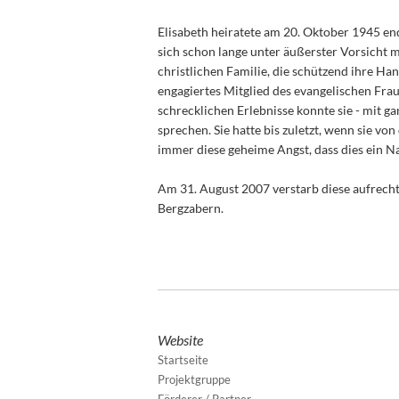
Elisabeth heiratete am 20. Oktober 1945 end
sich schon lange unter äußerster Vorsicht 
christlichen Familie, die schützend ihre Ha
engagiertes Mitglied des evangelischen Fra
schrecklichen Erlebnisse konnte sie - mit
sprechen. Sie hatte bis zuletzt, wenn sie vo
immer diese geheime Angst, dass dies ein N
Am 31. August 2007 verstarb diese aufrec
Bergzabern.
Website
Startseite
Projektgruppe