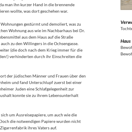
 da man ihn kurzer Hand in die brennende
ieren wollte, was dort geschehen war.
Verwa
n Wohnungen gestürmt und demoliert, was zu
Tocht
'schen Wohnung aus wie im Nachbarhaus bei Dr.
ebensmittel aus dem Haus auf die Straße
Haus
uch zu den Willingers in die Ochsengasse.
Bewoh
beiter (die doch nach dem Krieg immer für die
Bewoh
n!) verhinderten durch ihr Einschreiten die
sport der jüdischen Männer und Frauen über den
nheim und fand Unterschlupf zuerst bei einer
enheimer Juden eine Schlafgelegenheit zur
aushalt konnte sie zu ihrem Lebensunterhalt
sich um Ausreisepapiere, um auch wie die
. Doch die notwendigen Papiere wurden nicht
 Zigarrenfabrik ihres Vaters auf.