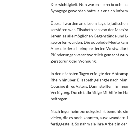
Kurzsichtigkeit. Nun waren sie zerbrochen,
Synagoge geworden hatte, als er sich inform
Überall wurden an diesem Tag die jüdische
zerstören war. Elisabeth sah von der Marx
Jeremias alle möglichen Gegenstände und L
geworfen wurden. Die pöbelnde Meute kam a
Aber die derzeit einquartierten Westwallar
Plünderungen verantwortlich gemacht wurde
Zerstörung der Wohnung.
In den nächsten Tagen erfolgte der Abtran
Rhein hinüber. Elisabeth gelangte nach Man
Cousine ihres Vaters. Dann stellten ihr Ing
Verfügung. Durch tatkräftige Mithilfe im H
beitragen.
Nach Ingenheim zurückgekehrt bemühte sie 
vielen, die es noch konnten, auszuwandern
fertiggestellt. So nahm sie ihre Arbeit in der