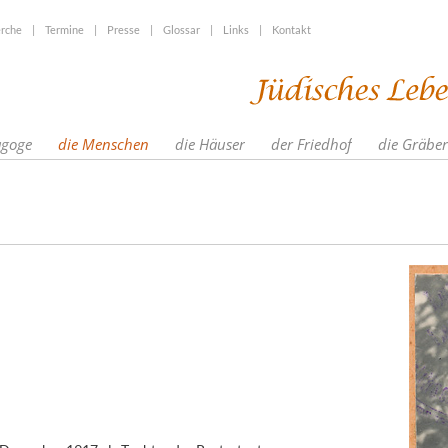
rche
|
Termine
|
Presse
|
Glossar
|
Links
|
Kontakt
agoge
die Menschen
die Häuser
der Friedhof
die Gräber