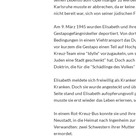
Karlsruhe musste er abbrechen, da er keine
nicht bereit war, sich von seiner jüdischen 
Am 9. März 1945 wurden Elisabeth und ihre
Gestapogefängniskeller deportiert. Von dor
Bedingungen in einem Viehtransport das Dur
vor kurzem die Gestapo einen Teil auf Hoch
Kreuz-Team eine "Idylle" vorzugaukeln, um s
Juden eine Stadt geschenkt" hat. Doch auch 
Doktrin, die für die "Schädlinge des Volkes"
Elisabeth meldete sich freiwillig als Krank
Kranken. Doch sie wurde angesteckt und über
Seite stand und Elisabeth aufopferungsvoll 
musste sie erst wieder das Leben erlernen, 
In einem Rot-Kreuz-Bus konnte sie und ihre
Neustadt, in die Heimat nach Ingenheim zur
Verwandten: zwei Schwestern ihrer Mutter 
ermordet.