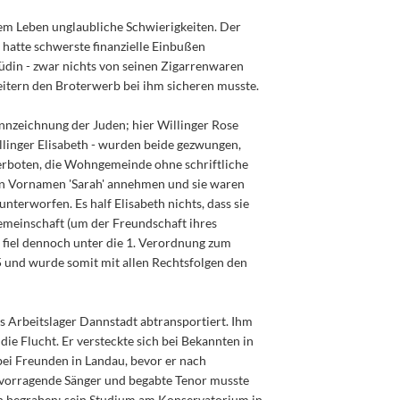
em Leben unglaubliche Schwierigkeiten. Der
 hatte schwerste finanzielle Einbußen
Jüdin - zwar nichts von seinen Zigarrenwaren
eitern den Broterwerb bei ihm sicheren musste.
nnzeichnung der Juden; hier Willinger Rose
linger Elisabeth - wurden beide gezwungen,
verboten, die Wohngemeinde ohne schriftliche
den Vornamen 'Sarah' annehmen und sie waren
erworfen. Es half Elisabeth nichts, dass sie
emeinschaft (um der Freundschaft ihres
e fiel dennoch unter die 1. Verordnung zum
und wurde somit mit allen Rechtsfolgen den
 Arbeitslager Dannstadt abtransportiert. Ihm
 die Flucht. Er versteckte sich bei Bekannten in
bei Freunden in Landau, bevor er nach
rvorragende Sänger und begabte Tenor musste
 begraben: sein Studium am Konservatorium in