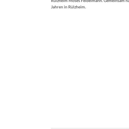
Rülzheim Moses Feibelmann. Gemeinsam hatt
Jahren in Rülzheim.