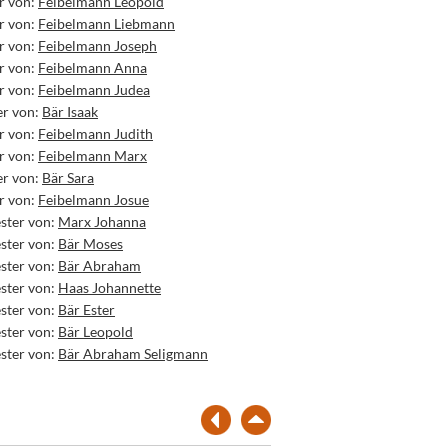
r von:
Feibelmann Leopold
r von:
Feibelmann Liebmann
r von:
Feibelmann Joseph
r von:
Feibelmann Anna
r von:
Feibelmann Judea
er von:
Bär Isaak
r von:
Feibelmann Judith
r von:
Feibelmann Marx
er von:
Bär Sara
r von:
Feibelmann Josue
ster von:
Marx Johanna
ster von:
Bär Moses
ster von:
Bär Abraham
ster von:
Haas Johannette
ster von:
Bär Ester
ster von:
Bär Leopold
ster von:
Bär Abraham Seligmann