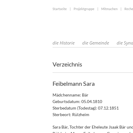
Startseite
|
Projektgruppe
|
Mitmachen
|
Reche
die Historie
die Gemeinde
die Syn
Verzeichnis
Feibelmann Sara
Mädchenname: Bär
Geburtsdatum: 05.04.1810
Sterbedatum (Todestag): 07.12.1851
Sterbeort: Rülzheim
Sara Bär, Tochter der Eheleute Jsaak Bär un