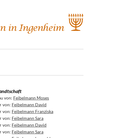
ndtschaft
au von:
Feibelmann Moses
r von:
Feibelmann David
r von:
Feibelmann Franziska
r von:
Feibelmann Sara
r von:
Feibelmann David
r von:
Feibelmann Sara