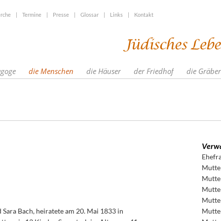
rche
|
Termine
|
Presse
|
Glossar
|
Links
|
Kontakt
agoge
die Menschen
die Häuser
der Friedhof
die Gräber
Verwa
Ehefr
Mutte
Mutte
Mutte
Mutte
d Sara Bach, heiratete am 20. Mai 1833 in
Mutte