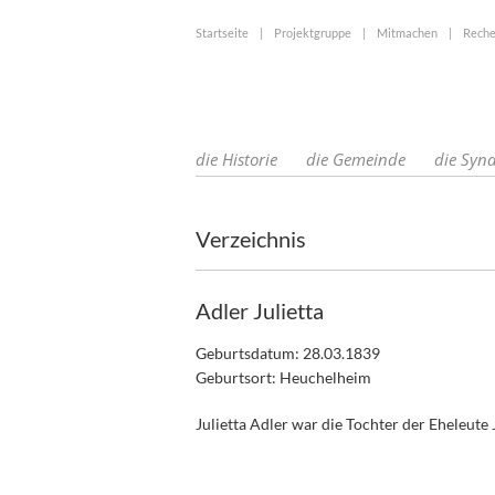
Startseite
|
Projektgruppe
|
Mitmachen
|
Reche
die Historie
die Gemeinde
die Syn
Verzeichnis
Adler Julietta
Geburtsdatum: 28.03.1839
Geburtsort: Heuchelheim
Julietta Adler war die Tochter der Eheleute