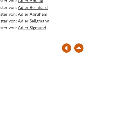
ster von:
Adler Amalia
ster von:
Adler Bernhard
ster von:
Adler Abraham
ster von:
Adler Seligmann
ster von:
Adler Sigmund