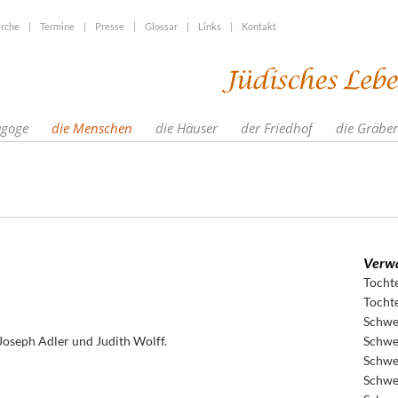
rche
|
Termine
|
Presse
|
Glossar
|
Links
|
Kontakt
agoge
die Menschen
die Häuser
der Friedhof
die Gräber
Verwa
Tocht
Tocht
Schwe
 Joseph Adler und Judith Wolff.
Schwe
Schwe
Schwe