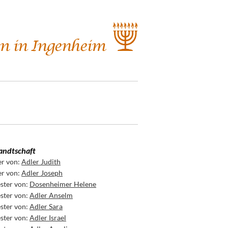
ndtschaft
er von:
Adler Judith
er von:
Adler Joseph
ster von:
Dosenheimer Helene
ster von:
Adler Anselm
ster von:
Adler Sara
ster von:
Adler Israel