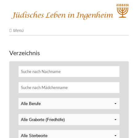
Menü
Verzeichnis