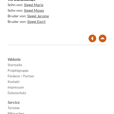
Sohn von:
Siegel Marie
Sohn von:
Siegel Moses
Bruder von:
Siegel Jerome
Bruder von:
Siegel Ewril
Website
Startseite
Projektgruppe
Förderer / Partner
Kontakt
Impressum
Datenschutz
Service
Termine
Mitmachen