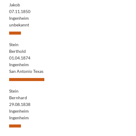
Jakob
07.11.1850
Ingenheim
unbekannt
Stein
Berthold
01.04.1874
Ingenheim
San Antonio Texas
Stein
Bernhard
29.08.1838
Ingenheim
Ingenheim