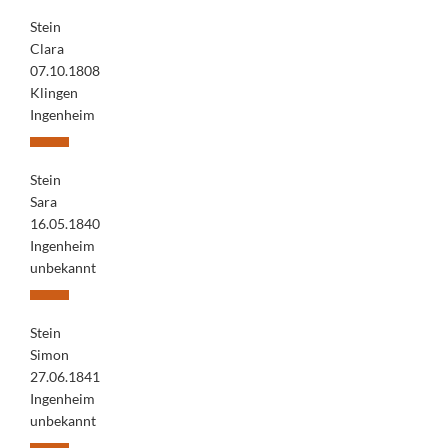
Stein
Clara
07.10.1808
Klingen
Ingenheim
Stein
Sara
16.05.1840
Ingenheim
unbekannt
Stein
Simon
27.06.1841
Ingenheim
unbekannt