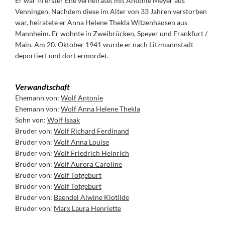
Er war in erster Ehe verheiratet mit Antonie Meyer aus
Venningen. Nachdem diese im Alter von 33 Jahren verstorben
war, heiratete er Anna Helene Thekla Witzenhausen aus
Mannheim. Er wohnte in Zweibrücken, Speyer und Frankfurt /
Main. Am 20. Oktober 1941 wurde er nach Litzmannstadt
deportiert und dort ermordet.
Verwandtschaft
Ehemann von:
Wolf Antonie
Ehemann von:
Wolf Anna Helene Thekla
Sohn von:
Wolf Isaak
Bruder von:
Wolf Richard Ferdinand
Bruder von:
Wolf Anna Louise
Bruder von:
Wolf Friedrich Heinrich
Bruder von:
Wolf Aurora Caroline
Bruder von:
Wolf Totgeburt
Bruder von:
Wolf Totgeburt
Bruder von:
Baendel Alwine Klotilde
Bruder von:
Marx Laura Henriette