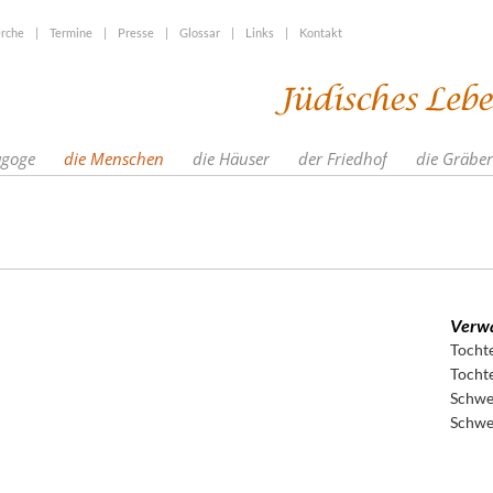
rche
|
Termine
|
Presse
|
Glossar
|
Links
|
Kontakt
agoge
die Menschen
die Häuser
der Friedhof
die Gräber
Verwa
Tocht
Tocht
Schwe
Schwe