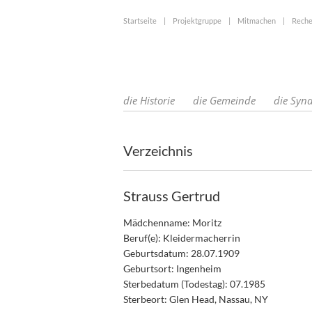
Startseite
|
Projektgruppe
|
Mitmachen
|
Reche
die Historie
die Gemeinde
die Syn
Verzeichnis
Strauss Gertrud
Mädchenname: Moritz
Beruf(e): Kleidermacherrin
Geburtsdatum: 28.07.1909
Geburtsort: Ingenheim
Sterbedatum (Todestag): 07.1985
Sterbeort: Glen Head, Nassau, NY