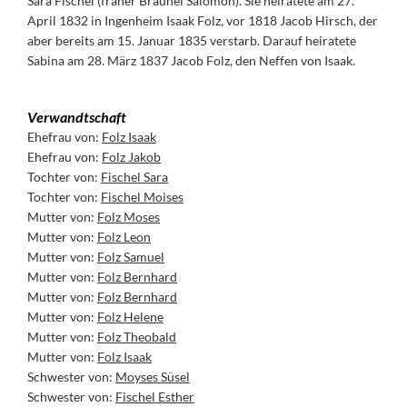
Sara Fischel (fräher Bräunel Salomon). Sie heiratete am 27.
April 1832 in Ingenheim Isaak Folz, vor 1818 Jacob Hirsch, der
aber bereits am 15. Januar 1835 verstarb. Darauf heiratete
Sabina am 28. März 1837 Jacob Folz, den Neffen von Isaak.
Verwandtschaft
Ehefrau von:
Folz Isaak
Ehefrau von:
Folz Jakob
Tochter von:
Fischel Sara
Tochter von:
Fischel Moises
Mutter von:
Folz Moses
Mutter von:
Folz Leon
Mutter von:
Folz Samuel
Mutter von:
Folz Bernhard
Mutter von:
Folz Bernhard
Mutter von:
Folz Helene
Mutter von:
Folz Theobald
Mutter von:
Folz Isaak
Schwester von:
Moyses Süsel
Schwester von:
Fischel Esther