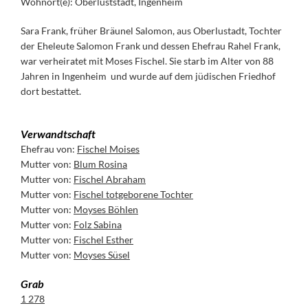
Wohnort(e): Oberluststadt, Ingenheim
Sara Frank, früher Bräunel Salomon, aus Oberlustadt, Tochter
der Eheleute Salomon Frank und dessen Ehefrau Rahel Frank,
war verheiratet mit Moses Fischel. Sie starb im Alter von 88
Jahren in Ingenheim und wurde auf dem jüdischen Friedhof
dort bestattet.
Verwandtschaft
Ehefrau von:
Fischel Moises
Mutter von:
Blum Rosina
Mutter von:
Fischel Abraham
Mutter von:
Fischel totgeborene Tochter
Mutter von:
Moyses Böhlen
Mutter von:
Folz Sabina
Mutter von:
Fischel Esther
Mutter von:
Moyses Süsel
Grab
1 278