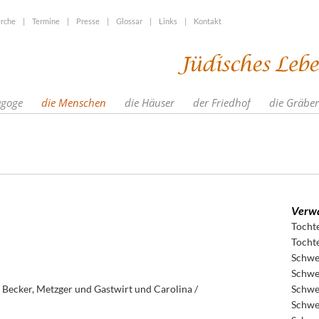
rche
|
Termine
|
Presse
|
Glossar
|
Links
|
Kontakt
agoge
die Menschen
die Häuser
der Friedhof
die Gräber
Verwa
Tocht
Tocht
Schwe
Schwe
 Becker, Metzger und Gastwirt und Carolina /
Schwe
Schwe