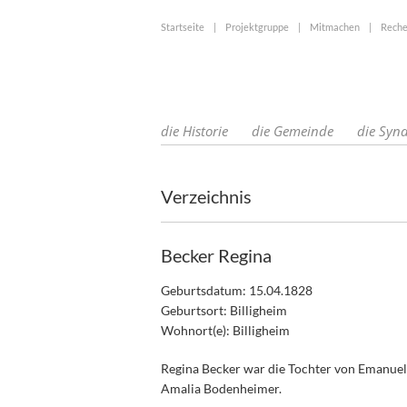
Startseite
|
Projektgruppe
|
Mitmachen
|
Reche
die Historie
die Gemeinde
die Syn
Verzeichnis
Becker Regina
Geburtsdatum: 15.04.1828
Geburtsort: Billigheim
Wohnort(e): Billigheim
Regina Becker war die Tochter von Emanuel
Amalia Bodenheimer.