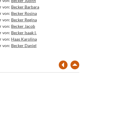
r von:
Becker Judith
r von:
Becker Barbara
r von:
Becker Rosina
r von:
Becker Regina
r von:
Becker Jacob
r von:
Becker Isaak I.
r von:
Haas Karolina
r von:
Becker Daniel