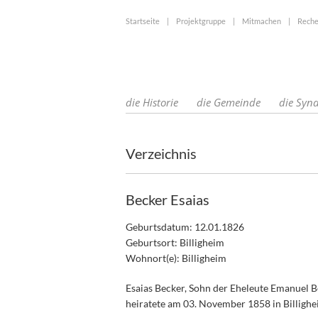
Startseite
|
Projektgruppe
|
Mitmachen
|
Reche
die Historie
die Gemeinde
die Syn
Verzeichnis
Becker Esaias
Geburtsdatum: 12.01.1826
Geburtsort: Billigheim
Wohnort(e): Billigheim
Esaias Becker, Sohn der Eheleute Emanuel 
heiratete am 03. November 1858 in Billighe