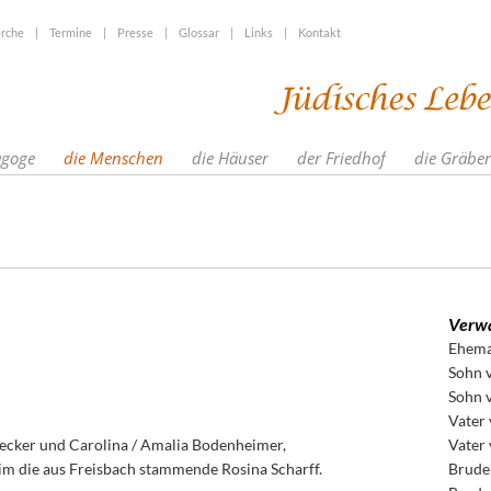
rche
|
Termine
|
Presse
|
Glossar
|
Links
|
Kontakt
agoge
die Menschen
die Häuser
der Friedhof
die Gräber
Verwa
Ehema
Sohn 
Sohn 
Vater
Becker und Carolina / Amalia Bodenheimer,
Vater
im die aus Freisbach stammende Rosina Scharff.
Brude