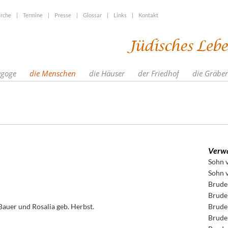
rche
|
Termine
|
Presse
|
Glossar
|
Links
|
Kontakt
agoge
die Menschen
die Häuser
der Friedhof
die Gräber
Verwa
Sohn 
Sohn 
Brude
Brude
auer und Rosalia geb. Herbst.
Brude
Brude