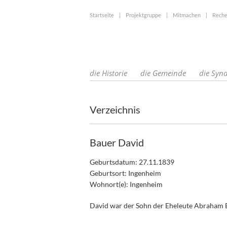
Startseite
|
Projektgruppe
|
Mitmachen
|
Reche
die Historie
die Gemeinde
die Syn
Verzeichnis
Bauer David
Geburtsdatum: 27.11.1839
Geburtsort: Ingenheim
Wohnort(e): Ingenheim
David war der Sohn der Eheleute Abraham B