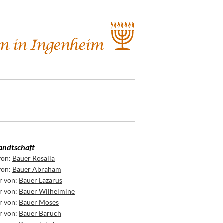
ndtschaft
von:
Bauer Rosalia
von:
Bauer Abraham
r von:
Bauer Lazarus
r von:
Bauer Wilhelmine
r von:
Bauer Moses
r von:
Bauer Baruch