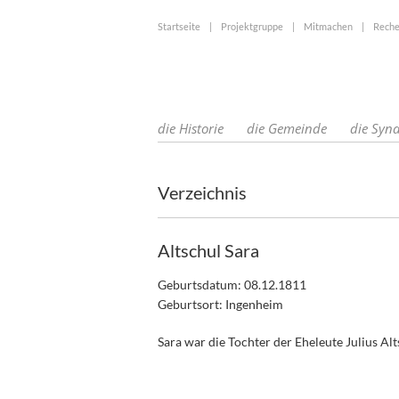
Startseite
|
Projektgruppe
|
Mitmachen
|
Reche
die Historie
die Gemeinde
die Syn
Verzeichnis
Altschul Sara
Geburtsdatum: 08.12.1811
Geburtsort: Ingenheim
Sara war die Tochter der Eheleute Julius Alt