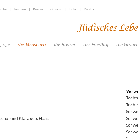
rche
|
Termine
|
Presse
|
Glossar
|
Links
|
Kontakt
agoge
die Menschen
die Häuser
der Friedhof
die Gräber
Verwa
Tocht
Tocht
Schwe
schul und Klara geb. Haas.
Schwe
Schwe
Schwe