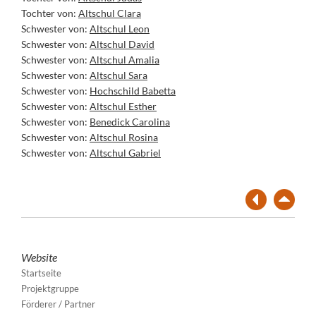
Tochter von:
Altschul Clara
Schwester von:
Altschul Leon
Schwester von:
Altschul David
Schwester von:
Altschul Amalia
Schwester von:
Altschul Sara
Schwester von:
Hochschild Babetta
Schwester von:
Altschul Esther
Schwester von:
Benedick Carolina
Schwester von:
Altschul Rosina
Schwester von:
Altschul Gabriel
Website
Startseite
Projektgruppe
Förderer / Partner