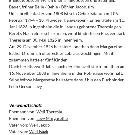
Eheleute Joseph Weil, früher Minke Joseph und Ester geb.
Bauer, früher Beile / Behle / Böhlen Jacob. (Im
Umschreibkataster von 1808 ist sein Geburtsdatum mit 06.
Februar 1794 = 18. Pluviôse II. angegeben). Er heiratete am 11.
Juni 1823 in Ingenheim die in Landau geborene Theresia geb.
Beretz. Nach einer sehr kurzen, wohl kinderlosen Ehe, verstarb
Theresia am 30. Mai 1825 in Ingenheim.
Am 29. Dezember 1826 heiratete Jonathan dann Margarethe
Esther Drumm, früher Esther Löb, aus Göcklingen. Mit ihr
zusammen hatte er fünf Kinder.
Doch bereits zwölf Jahre nach der Hochzeit starb Jonathan am
16. November 1838 in Ingenheim in der Rohrgasse wohnhaft.
Seine Witwe Margarethe heiratete darauf hin den Buchbinder
Leon Gerson Levy.
Verwandtschaft
Ehemann von:
Weil Theresia
Ehemann von:
Levy Margarethe
Vater von:
Weil Jakob
Vater von:
Weil Isaak