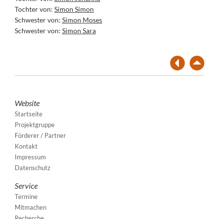
Tochter von:
Simon Simon
Schwester von:
Simon Moses
Schwester von:
Simon Sara
Website
Startseite
Projektgruppe
Förderer / Partner
Kontakt
Impressum
Datenschutz
Service
Termine
Mitmachen
Recherche