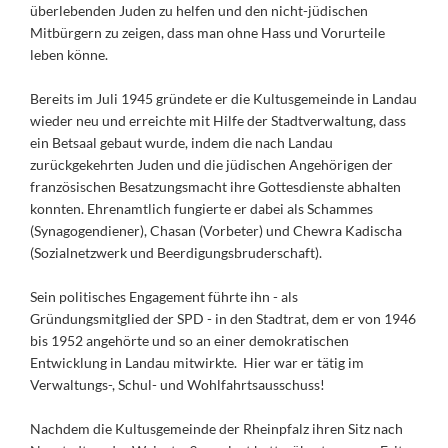
überlebenden Juden zu helfen und den nicht-jüdischen
Mitbürgern zu zeigen, dass man ohne Hass und Vorurteile
leben könne.
Bereits im Juli 1945 gründete er die Kultusgemeinde in Landau
wieder neu und erreichte mit Hilfe der Stadtverwaltung, dass
ein Betsaal gebaut wurde, indem die nach Landau
zurückgekehrten Juden und die jüdischen Angehörigen der
französischen Besatzungsmacht ihre Gottesdienste abhalten
konnten. Ehrenamtlich fungierte er dabei als Schammes
(Synagogendiener), Chasan (Vorbeter) und Chewra Kadischa
(Sozialnetzwerk und Beerdigungsbruderschaft).
Sein politisches Engagement führte ihn - als
Gründungsmitglied der SPD - in den Stadtrat, dem er von 1946
bis 1952 angehörte und so an einer demokratischen
Entwicklung in Landau mitwirkte. Hier war er tätig im
Verwaltungs-, Schul- und Wohlfahrtsausschuss!
Nachdem die Kultusgemeinde der Rheinpfalz ihren Sitz nach