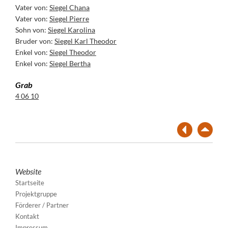
Vater von:
Siegel Chana
Vater von:
Siegel Pierre
Sohn von:
Siegel Karolina
Bruder von:
Siegel Karl Theodor
Enkel von:
Siegel Theodor
Enkel von:
Siegel Bertha
Grab
4 06 10
Website
Startseite
Projektgruppe
Förderer / Partner
Kontakt
Impressum