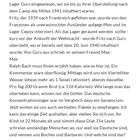
Lager Gurs eingewiesen, wo sie bis zu ihrer Überstellung nach
dem Camp des Milles 1941 inhaftiert waren.
Fritz, der 1939 nach Frankreich geflohen war, wurde von den
Franzosen als unerwünschter Ausländer aufgegriffen und im
Lager Cepoy interniert. Als das Lager geräumt werden sollte -
kurz vor der Ankunft der Wehmacht - wurde Fritz nach Gurs
überstellt, wo er bereits seit dem 20. Juni 1940 inhaftiert
wurde. Von Gurs aus schrieb er seinem Freund Max:
Max
Ralph Bach muss Ihnen erzählt haben, wie es hier ist. Ein
Kommentar wäre überflüssig. Mittags wird uns ein Viertelliter
Wasser (etwas mehr als 1 Tasse) rationiert, abends dasselbe.
Pro Tag 200 Gramm Brot (ca. 518 Kalorien). Wie lange man das
überleben kann, wissen nur die Götter. Das deutsche
Konzentrationslager war im Vergleich dazu ein Sanatorium.
Jetzt wollen sie uns auch verbieten, Pakete zu empfangen. Ich
kann das einige Zeit aushalten, aber stellen Sie sich vor, Ihr
Kind ist 22 Monate alt und nimmt diese Diät. Die Leute
schreien anständige Menschen an, nur weil sie Deutsche sind,
und nennen uns Boches und Barbaren. Und welche sind das?