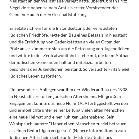
Neustadt an der Weinstraße verlegt hatte, übertrug man Fritz
Siegel dort neben seinem Amt als erster Vorsitzender der
Gemeinde auch deren Geschäftsführung.
Er setzte sich ein für die Instandsetzung der verwüsteten
jüdischen Friedhöfe, regte den Bau eines Betsaals in Neustadt
und die Errichtung von Gedenkstätten an vielen Orten der
Pfalz an, er kümmerte sich um die Betreuung von Jugendlichen
und wirkte in der Zentralwohlfahrtsstelle mit, die beim Aufbau
der jüdischen Gemeinden half und mit Sozialarbeitern
besonders den Jugendlichen beistand. So versuchte Fritz Siegel
jüdisches Leben zu fördern.
Ein besonderes Anliegen war ihm der Wiederaufbau des 1938
in Neustadt zerstörten jüdischen Altersheims. Mit großem
Engagement konnte das neue Heim 1959 fertiggestellt werden
und ermöglichte unter seiner Leitung vielen alten Menschen
eine neue Heimat und einen ruhigen Lebensabend. Sein
Wahlspruch lautete: "Lieber einen Menschen zu viel betreuen,
als einen Bedürftigen vergessen". (Nähere Informationen zum
Jüdischen Altersheim siehe unter Historie / Jüdisches