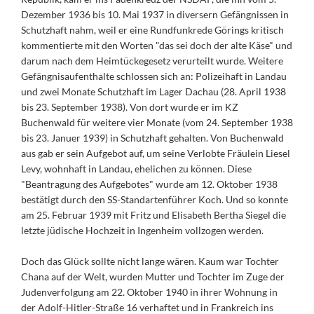
Dezember 1936 bis 10. Mai 1937 in diversern Gefängnissen in
Schutzhaft nahm, weil er eine Rundfunkrede Görings kritisch
kommentierte mit den Worten "das sei doch der alte Käse" und
darum nach dem Heimtückegesetz verurteilt wurde. Weitere
Gefängnisaufenthalte schlossen sich an: Polizeihaft in Landau
und zwei Monate Schutzhaft im Lager Dachau (28. April 1938
bis 23. September 1938). Von dort wurde er im KZ
Buchenwald für weitere vier Monate (vom 24. September 1938
bis 23. Januer 1939) in Schutzhaft gehalten. Von Buchenwald
aus gab er sein Aufgebot auf, um seine Verlobte Fräulein Liesel
Levy, wohnhaft in Landau, ehelichen zu können. Diese
"Beantragung des Aufgebotes" wurde am 12. Oktober 1938
bestätigt durch den SS-Standartenführer Koch. Und so konnte
am 25. Februar 1939 mit Fritz und Elisabeth Bertha Siegel die
letzte jüdische Hochzeit in Ingenheim vollzogen werden.
Doch das Glück sollte nicht lange wären. Kaum war Tochter
Chana auf der Welt, wurden Mutter und Tochter im Zuge der
Judenverfolgung am 22. Oktober 1940 in ihrer Wohnung in
der Adolf-Hitler-Straße 16 verhaftet und in Frankreich ins