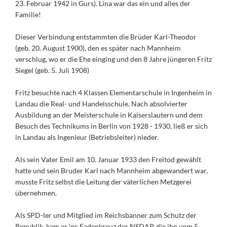
23. Februar 1942 in Gurs). Lina war das ein und alles der
Familie!
Dieser Verbindung entstammten die Brüder Karl-Theodor
(geb. 20. August 1900), den es später nach Mannheim
verschlug, wo er die Ehe einging und den 8 Jahre jüngeren Fritz
Siegel (geb. 5. Juli 1908)
Fritz besuchte nach 4 Klassen Elementarschule in Ingenheim in
Landau die Real- und Handelsschule. Nach absolvierter
Ausbildung an der Meisterschule in Kaiserslautern und dem
Besuch des Technikums in Berlin von 1928 - 1930, ließ er sich
in Landau als Ingenieur (Betriebsleiter) nieder.
Als sein Vater Emil am 10. Januar 1933 den Freitod gewählt
hatte und sein Bruder Karl nach Mannheim abgewandert war,
musste Fritz selbst die Leitung der väterlichen Metzgerei
übernehmen.
Als SPD-ler und Mitglied im Reichsbanner zum Schutz der
Republik, kam er ins Fadenkreuz der NSDAP, die ihn vom 5.