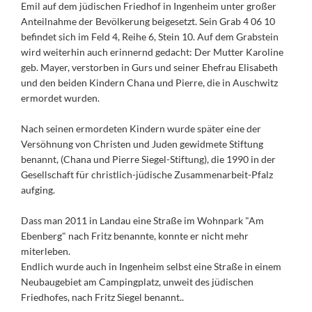
Emil auf dem jüdischen Friedhof in Ingenheim unter großer
Anteilnahme der Bevölkerung beigesetzt. Sein Grab 4 06 10
befindet sich im Feld 4, Reihe 6, Stein 10. Auf dem Grabstein
wird weiterhin auch erinnernd gedacht: Der Mutter Karoline
geb. Mayer, verstorben in Gurs und seiner Ehefrau Elisabeth
und den beiden Kindern Chana und Pierre, die in Auschwitz
ermordet wurden.
Nach seinen ermordeten Kindern wurde später eine der
Versöhnung von Christen und Juden gewidmete Stiftung
benannt, (Chana und Pierre Siegel-Stiftung), die 1990 in der
Gesellschaft für christlich-jüdische Zusammenarbeit-Pfalz
aufging.
Dass man 2011 in Landau eine Straße im Wohnpark "Am
Ebenberg" nach Fritz benannte, konnte er nicht mehr
miterleben.
Endlich wurde auch in Ingenheim selbst eine Straße in einem
Neubaugebiet am Campingplatz, unweit des jüdischen
Friedhofes, nach Fritz Siegel benannt..