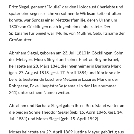
Fritz Siegel, genannt "Mulle", der den Holocaust überlebte und
später eine segensreiche versöhnende Wirksamkeit entfalten
konnte, war Spross einer Metzgersfamilie, deren Urahn um
1800 von Göcklingen nach Ingenheim einheiratete. Der
Spitzname für Siegel war 'Mulle', von Mulling, Geburtsname der
Großmutter
Abraham Siegel, geboren am 23. Juli 1810 in Göcklingen, Sohn
des Metzgers Moses Siegel und seiner Ehefrau Regine Israel,
heiratete am 28. März 1841 die Ingenheimerin Barbara Marx
(geb. 27. August 1818, gest. 17. April 1884) und führte so die
bereits bestehende koschere Metzgerei Lazarus Marx in der
Rohrgasse, Ecke Hauptstraße (damals in der Hausnummer
241) unter seinem Namen weiter.
Abraham und Barbara Siegel gaben ihren Berufstand weiter an
die beiden Söhne Theodor Siegel (geb. 15. April 1846, gest. 14.
Juli 1881) und Moses Siegel (geb. 15. April 1842).
Moses heiratete am 29. April 1869 Justina Mayer, gebürtig aus