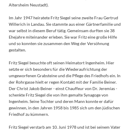
Altersheim Neustadt).
Im Jahr 1947 heiratete Fritz Siegel seine zweite Frau Gertrud
Willerich in Landau. Sie stammte aus einer Gärtnerfamilie und
war selbst in diesem Beruf tätig. Gemeinsam durften sie 38
Ehejahre miteinander erleben. Sie war Fritz eine große Hilfe
und so konnten sie zusammen den Weg der Versöhnung
gestalten.
Fritz Siegel besuchte oft seinen Heimatort Ingenheim. Hier
setzte er sich besonders für die Wiederaufrichtung der
umgeworfenen Grabsteine und die Pflege des Friedhofs ein. In
der Rohrgasse hielt er regen Kontakt mit der Familie Beiner.
Der Christ Jakob Beiner - einst Chauffeur von Dr. Jeremias -
schenkte Fritz Siegel die von ihm gemalte Synagoge von
Ingenheim. Seine Tochter und deren Mann konnte er dafür
gewinnen, in den Jahren 1958 bis 1985 sich um den jüdischen
Friedhof zu kümmern.
Fritz Siegel verstarb am 10. Juni 1978 und ist bei seinem Vater