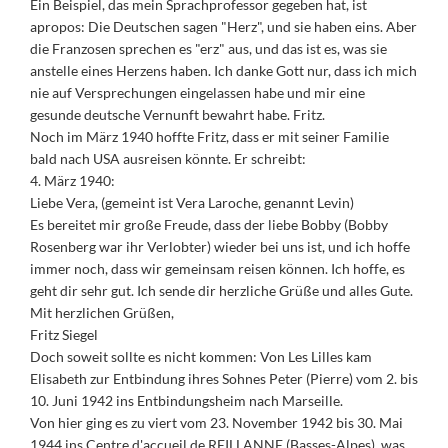
Ein Beispiel, das mein Sprachprofessor gegeben hat, ist
apropos: Die Deutschen sagen "Herz", und sie haben eins. Aber
die Franzosen sprechen es "erz" aus, und das ist es, was sie
anstelle eines Herzens haben. Ich danke Gott nur, dass ich mich
nie auf Versprechungen eingelassen habe und mir eine
gesunde deutsche Vernunft bewahrt habe. Fritz.
Noch im März 1940 hoffte Fritz, dass er mit seiner Familie
bald nach USA ausreisen könnte. Er schreibt:
4. März 1940:
Liebe Vera, (gemeint ist Vera Laroche, genannt Levin)
Es bereitet mir große Freude, dass der liebe Bobby (Bobby
Rosenberg war ihr Verlobter) wieder bei uns ist, und ich hoffe
immer noch, dass wir gemeinsam reisen können. Ich hoffe, es
geht dir sehr gut. Ich sende dir herzliche Grüße und alles Gute.
Mit herzlichen Grüßen,
Fritz Siegel
Doch soweit sollte es nicht kommen: Von Les Lilles kam
Elisabeth zur Entbindung ihres Sohnes Peter (Pierre) vom 2. bis
10. Juni 1942 ins Entbindungsheim nach Marseille.
Von hier ging es zu viert vom 23. November 1942 bis 30. Mai
1944 ins Centre d'accueil de REILLANNE (Basses-Alpes), was