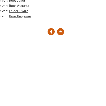
r von:
Roos Julius
r von:
Roos Augusta
r von:
Feidel Elwire
r von:
Roos Benjamin