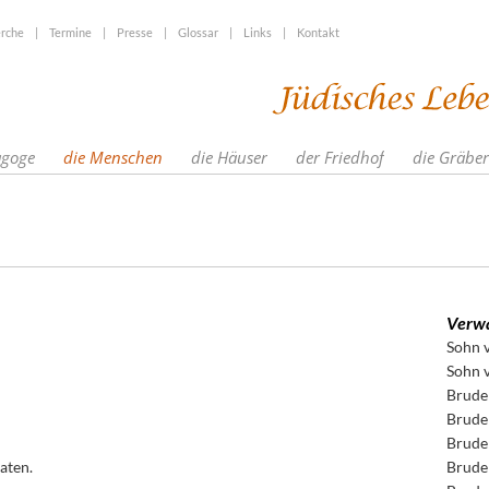
rche
|
Termine
|
Presse
|
Glossar
|
Links
|
Kontakt
agoge
die Menschen
die Häuser
der Friedhof
die Gräber
Verwa
Sohn 
Sohn 
Brude
Brude
Brude
aten.
Brude