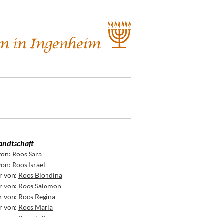
ndtschaft
von:
Roos Sara
von:
Roos Israel
r von:
Roos Blondina
r von:
Roos Salomon
r von:
Roos Regina
r von:
Roos Maria