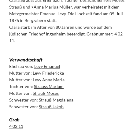
Clara Strauss aus Erlenbach, Tochter des Schullehrers Moses
Strauß und >Anna Mariua Müller, war verheiratet mit dem
Metzgermeister Emanuel Levy. Die Hochzeit fand am 05. Juli
1876 in Bergzabern statt.
Clara starb im Alter von 80 Jahren und wurde auf dem
jüdischen Friedhof Ingenheim beeerdigt. Grabnummer: 4 02
11.
Verwandtschaft
Ehefrau von:
Levy Emanuel
Mutter von:
Levy Friedericka
Mutter von:
Levy Anna Maria
Tochter von:
Strauss Mariam
Mutter von:
Strauß Moses
Schwester von:
Strauß Magdalena
Schwester von:
Strauß Jakob
Grab
4 02 11