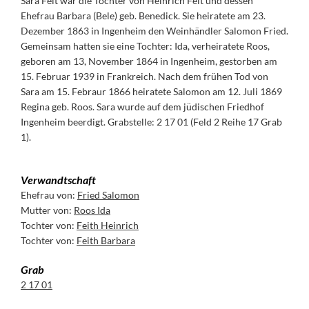
Sara Feit war die Tochter von Heinrich Feit und dessen
Ehefrau Barbara (Bele) geb. Benedick. Sie heiratete am 23.
Dezember 1863 in Ingenheim den Weinhändler Salomon Fried.
Gemeinsam hatten sie eine Tochter: Ida, verheiratete Roos,
geboren am 13, November 1864 in Ingenheim, gestorben am
15. Februar 1939 in Frankreich. Nach dem frühen Tod von
Sara am 15. Febraur 1866 heiratete Salomon am 12. Juli 1869
Regina geb. Roos. Sara wurde auf dem jüdischen Friedhof
Ingenheim beerdigt. Grabstelle: 2 17 01 (Feld 2 Reihe 17 Grab
1).
Verwandtschaft
Ehefrau von:
Fried Salomon
Mutter von:
Roos Ida
Tochter von:
Feith Heinrich
Tochter von:
Feith Barbara
Grab
2 17 01