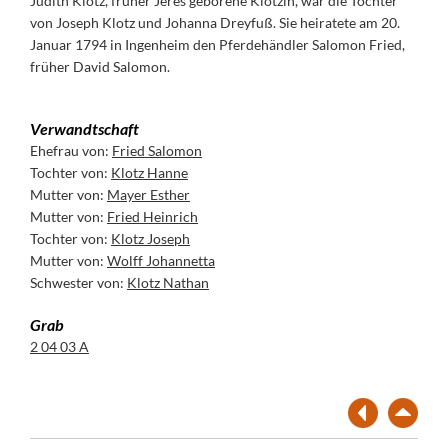
Judith Klotz, früher Jeres geborene Klotzin, war die Tochter
von Joseph Klotz und Johanna Dreyfuß. Sie heiratete am 20.
Januar 1794 in Ingenheim den Pferdehändler Salomon Fried,
früher David Salomon.
Verwandtschaft
Ehefrau von:
Fried Salomon
Tochter von:
Klotz Hanne
Mutter von:
Mayer Esther
Mutter von:
Fried Heinrich
Tochter von:
Klotz Joseph
Mutter von:
Wolff Johannetta
Schwester von:
Klotz Nathan
Grab
2 04 03 A