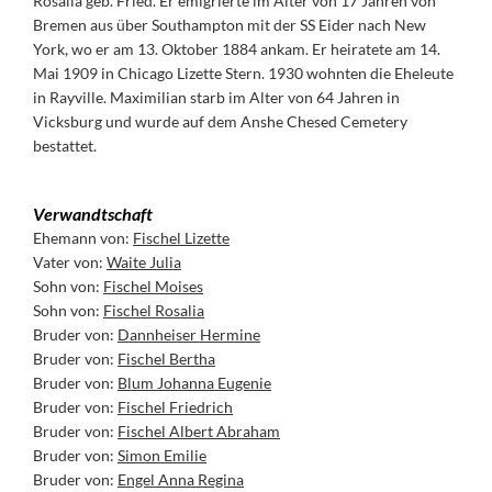
Rosalia geb. Fried. Er emigrierte im Alter von 17 Jahren von
Bremen aus über Southampton mit der SS Eider nach New
York, wo er am 13. Oktober 1884 ankam. Er heiratete am 14.
Mai 1909 in Chicago Lizette Stern. 1930 wohnten die Eheleute
in Rayville. Maximilian starb im Alter von 64 Jahren in
Vicksburg und wurde auf dem Anshe Chesed Cemetery
bestattet.
Verwandtschaft
Ehemann von:
Fischel Lizette
Vater von:
Waite Julia
Sohn von:
Fischel Moises
Sohn von:
Fischel Rosalia
Bruder von:
Dannheiser Hermine
Bruder von:
Fischel Bertha
Bruder von:
Blum Johanna Eugenie
Bruder von:
Fischel Friedrich
Bruder von:
Fischel Albert Abraham
Bruder von:
Simon Emilie
Bruder von:
Engel Anna Regina