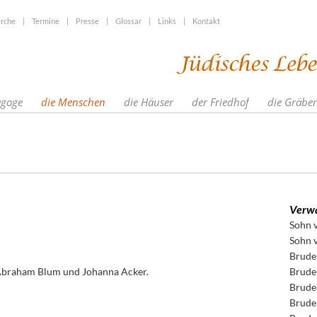
rche
|
Termine
|
Presse
|
Glossar
|
Links
|
Kontakt
agoge
die Menschen
die Häuser
der Friedhof
die Gräber
Verwa
Sohn 
Sohn 
Brude
Abraham Blum und Johanna Acker.
Brude
Brude
Brude