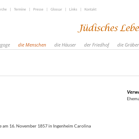
rche
|
Termine
|
Presse
|
Glossar
|
Links
|
Kontakt
agoge
die Menschen
die Häuser
der Friedhof
die Gräber
Verwa
Ehema
te am 16. November 1857 in Ingenheim Carolina