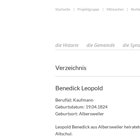
Startseite
|
Projektgruppe
|
Mitmachen
|
Reche
die Historie
die Gemeinde
die Syn
Verzeichnis
Benedick Leopold
Beruf(e): Kaufmann
Geburtsdatum: 19.04.1824
Geburtsort: Albersweiler
Leopold Benedick aus Albersweiler heirate
Altschul.