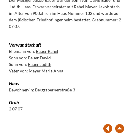
Der Metzger Jakob Bauer war der Sohn von David Bauer und
Judith Haas. Er war verheiratet mit Rahel Mayer. Jakob starb
im Alter von 90 Jahren im Haus Nummer 132 und wurde auf
dem jüdischen Friedhof Ingenheim bestattet. Grabnummer: 2
07 07.
Verwandtschaft
Ehemann von:
Bauer Rahel
Sohn von:
Bauer David
Sohn von:
Bauer Judith
Vater von:
Mayer Maria Anna
Haus
Bewohner/in:
Bergzabernerstraße 3
Grab
2 07 07