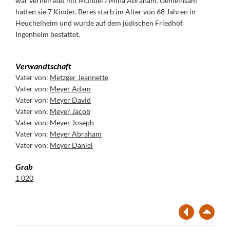
war verheiratet mit Mündel / Mina Abraham. Gemeinsam
hatten sie 7 Kinder. Beres starb im Alter von 68 Jahren in
Heuchelheim und wurde auf dem jüdischen Friedhof
Ingenheim bestattet.
Verwandtschaft
Vater von:
Metzger Jeannette
Vater von:
Meyer Adam
Vater von:
Meyer David
Vater von:
Meyer Jacob
Vater von:
Meyer Joseph
Vater von:
Meyer Abraham
Vater von:
Meyer Daniel
Grab
1 020