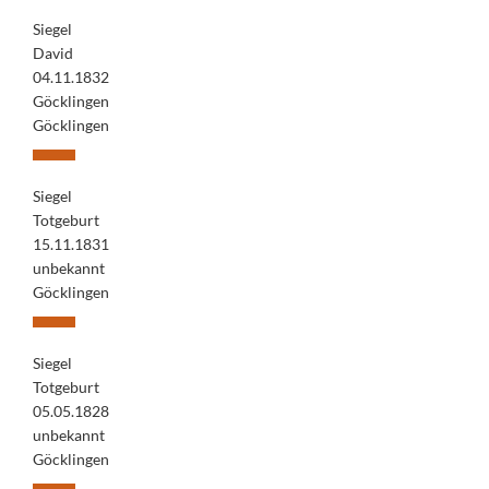
Siegel
David
04.11.1832
Göcklingen
Göcklingen
Siegel
Totgeburt
15.11.1831
unbekannt
Göcklingen
Siegel
Totgeburt
05.05.1828
unbekannt
Göcklingen