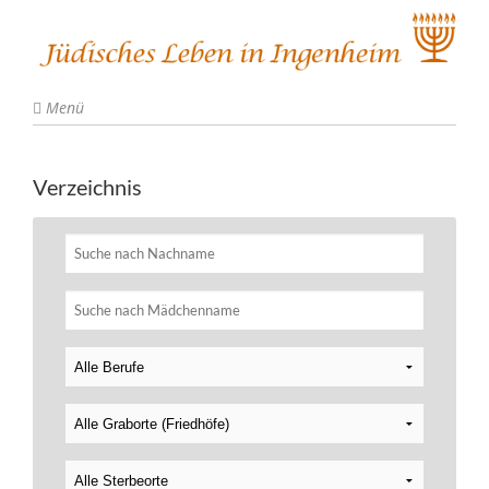
Menü
Verzeichnis