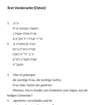
Text Vorderseite (Osten):
1 פ"ט
האשה הצנועה א"ח
מרת געלה אשת כ
הר"ר זונדל ז"ל מק"ק א
5 ינגהיים נפטרה ונ
קברה בש"ט ביום
ה' ב' דר"ח תמוז
שנת תקס"ב לפ"ק
תנצב"ה
1
Hier ist geborgen
die züchtige Frau, die tüchtige Gattin,
Frau Gele, Gattin des geehrten
Meisters, Herrn Sundel, sein Andenken zum Segen, aus der
heiligen Gemeinde I-
5
ngenheim, verschieden und be-