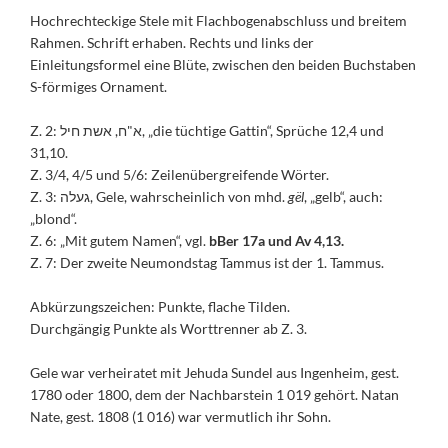
Hochrechteckige Stele mit Flachbogenabschluss und breitem
Rahmen. Schrift erhaben. Rechts und links der
Einleitungsformel eine Blüte, zwischen den beiden Buchstaben
S-förmiges Ornament.
Z. 2: א"ח, אשת חיל, „die tüchtige Gattin“, Sprüche 12,4 und
31,10.
Z. 3/4, 4/5 und 5/6: Zeilenübergreifende Wörter.
Z. 3: געלה, Gele, wahrscheinlich von mhd.
gël
, „gelb“, auch:
„blond“.
Z. 6: „Mit gutem Namen“, vgl.
bBer 17a und Av 4,13.
Z. 7: Der zweite Neumondstag Tammus ist der 1. Tammus.
Abkürzungszeichen: Punkte, flache Tilden.
Durchgängig Punkte als Worttrenner ab Z. 3.
Gele war verheiratet mit Jehuda Sundel aus Ingenheim, gest.
1780 oder 1800, dem der Nachbarstein 1 019 gehört. Natan
Nate, gest. 1808 (1 016) war vermutlich ihr Sohn.